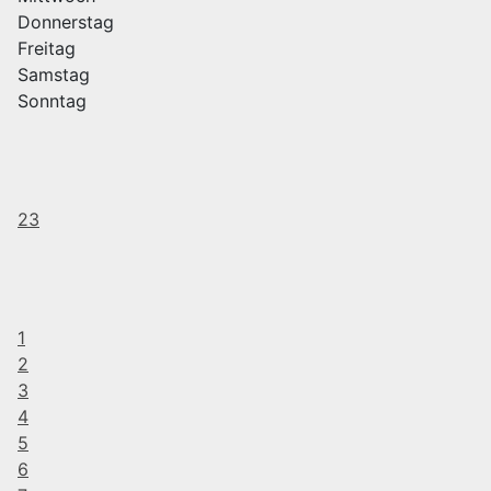
Donnerstag
Freitag
Samstag
Sonntag
23
1
2
3
4
5
6