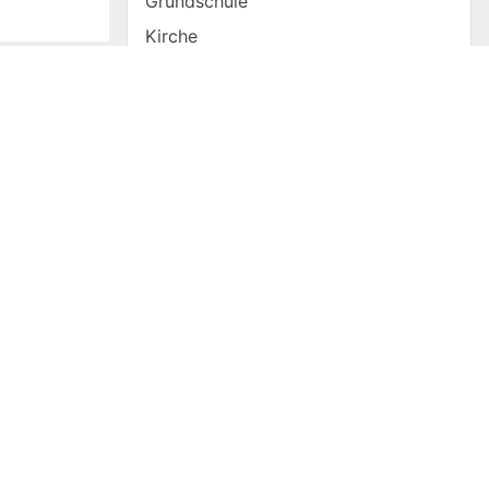
Grundschule
Kirche
Gemeinderat
Mehrener Singkreis
Freiwillige Feuerwehr Mehren/Eifel
Kalender
Baugebiet
Mehrener Whatsapp-Gruppe
Gesundland Vulkaneifel
Ortsinformation
Impressum
Ausschüsse
Übernachtung
ch ohne
er
AG Dorfgarten