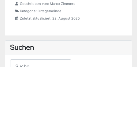
Geschrieben von:
Marco Zimmers
Kategorie:
Ortsgemeinde
Zuletzt aktualisiert: 22. August 2025
Suchen
Suchen
Type 2 or more characters for results.
Neueste Beiträge
„Zukunfts-Check Dorf“ - Arbeitsgruppen
Öffentliche Gemeinderatssitzung am 25.06.2026
Niederschriften
Satzungen