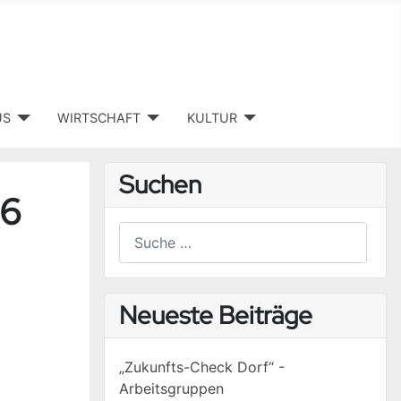
US
WIRTSCHAFT
KULTUR
Suchen
26
Suchen
Type 2 or more characters for results.
Neueste Beiträge
„Zukunfts-Check Dorf“ -
Arbeitsgruppen